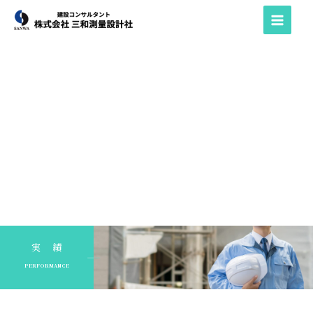
内
容
を
ス
キ
ッ
プ
実 績
PERFORMANCE