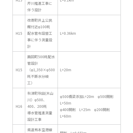
芹川推進工事に
伴う設計
改寄町井上公民
館付近φ100粍
H15
配水管布設替工
L=0.36km
事に伴う測量設
計
画図町500粍配水
管設計
H15
（φ1,350×φ500
L=20m
粍不断水分岐
工）
秋津町秋田(木山
φ500橋梁添加L=20m φ500開削
川）φ500、
L=50m
H16
400、200粍
φ400開削 L=25m φ200開削
導水管推進測量
L=60m
設計工事
県道熊本空港線
開削 L=0.65km