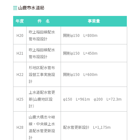
山鹿市水道局
年度
件 名
事業量
吹上稲田線配水
H20
開削φ150 L=800m
管布設設計
吹上稲田線配水
H21
開削φ150 L=450m
管布設設計
杉地区配水管布
H22
設替工事実施設
開削φ150 L=600m
計
上水道配水管更
H25
新(山鹿地区設
φ150 L=961m φ200 L=72.3m
計）
山鹿大橋志々岐
線・中央線上水
H28
配水管更新設計 L=1,175m
道配水管更新設
計