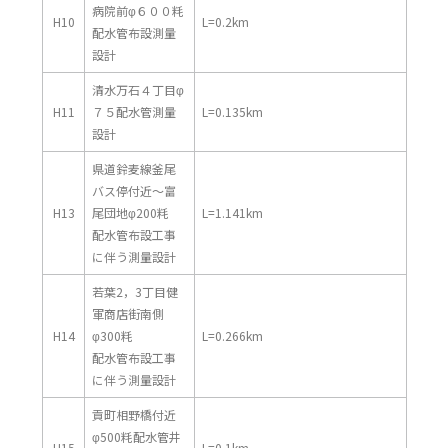
病院前φ６００粍
H10
L=0.2km
配水管布設測量
設計
清水万石４丁目φ
H11
７５配水管測量
L=0.135km
設計
県道鈴麦線釜尾
バス停付近～富
H13
尾団地φ200粍
L=1.141km
配水管布設工事
に伴う測量設計
若葉2，3丁目健
軍商店街南側
H14
φ300粍
L=0.266km
配水管布設工事
に伴う測量設計
貢町相野橋付近
φ500粍配水管井
H15
L=0.1km