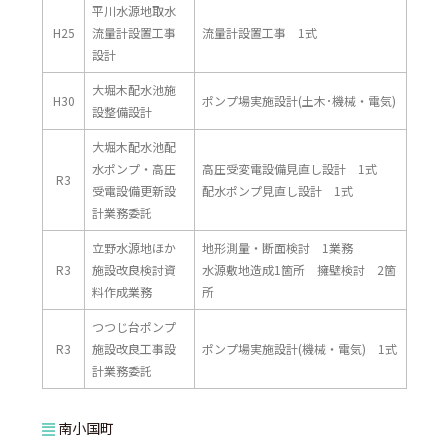
平川水源地取水
H25
流量計設置工事
流量計設置工事 1式
設計
大堀木配水池施
H30
ポンプ場実施設計(土木･機械・電気)
設整備設計
大堀木配水池配
水ポンプ・高圧
高圧受変電設備見直し設計 1式
R3
受電設備更新設
配水ポンプ見直し設計 1式
計業務委託
立野水源地ほか
地形測量・断面検討 1業務
R3
施設改良検討資
水源敷地造成1箇所 擁壁検討 2箇
料作成業務
所
つつじ台ポンプ
R3
施設改良工事設
ポンプ場実施設計(機械・電気) 1式
計業務委託
南小国町