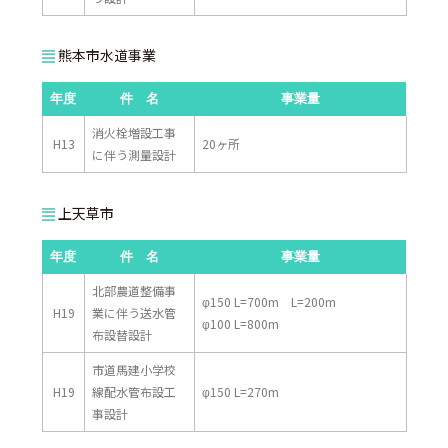
熊本市水道事業
年度
件 名
事業量
消火栓増設工事
H13
20ヶ所
に伴う測量設計
上天草市
年度
件 名
事業量
北部農道整備事
φ150 L=700m L=200m
H19
業に伴う送水管
φ100 L=800m
布設替設計
市道馬建小学校
H19
線配水管布設工
φ150 L=270m
事設計