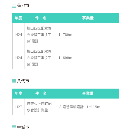
菊池市
年度
件 名
事業量
桜山四区配水管
H24
布設替工事(1工
L=780m
区)設計
桜山四区配水管
H24
布設替工事(2工
L=600m
区)設計
八代市
年度
件 名
事業量
日奈久上西町配
H27
布設替詳細設計 L=115m
水管設計測量
宇城市