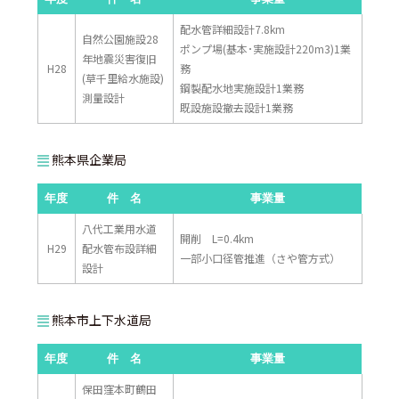
配水管詳細設計7.8km
自然公園施設28
ポンプ場(基本･実施設計220m3)1業
年地震災害復旧
H28
務
(草千里給水施設)
鋼製配水地実施設計1業務
測量設計
既設施設撤去設計1業務
熊本県企業局
年度
件 名
事業量
八代工業用水道
開削 L=0.4km
H29
配水管布設詳細
一部小口径管推進（さや管方式）
設計
熊本市上下水道局
年度
件 名
事業量
保田窪本町鶴田