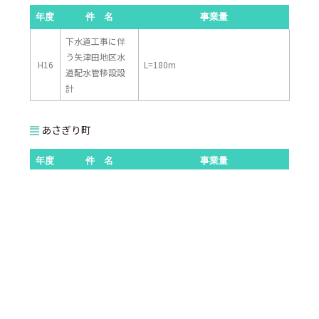
年度
件 名
事業量
下水道工事に伴
う矢津田地区水
H16
L=180m
道配水管移設設
計
あさぎり町
年度
件 名
事業量
免田地区水道施
布設替詳細設計 呼び径150mm
H27
設整備測量設計
延長 L=840m