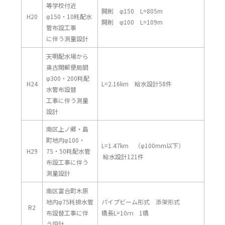
等学校付近
開削 φ150 L=805m
H20
φ150・10粍配水
開削 φ100 L=109m
管布設工事
に伴う測量設計
天明配水場から
奥古閑郵便局間
φ300・200粍配
H24
L=2.16km 給水設計58件
水管布設替
工事に伴う測量
設計
南区上ノ郷・島
町地内φ100・
L=1.47km （φ100mm以下）
H29
75・50粍配水管
給水設計121件
布設工事に伴う
測量設計
南区富合町木原
地内φ75粍排水管
パイプビーム形式 添架形式
R2
布設替工事に伴
橋長L=10ｍ 1橋
う設計