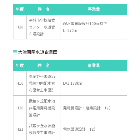
年度
件 名
事業量
宇城市学校給食
配水管布設設計100㎜以下
H28
センタ－水道管
L=170m
布設設計
大津菊陽水道企業団
年度
件 名
事業量
高尾野～国道57
H16
号線地内配水管
L=1.188km
布設替工事設計
武蔵ヶ丘配水池
H20
非常用発電機設
発電機設計・建築設計 1式
置設計
武蔵ヶ丘水源施
H21
電気設備設計 1式
設改良工事設計