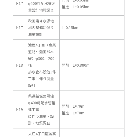
H17
φ500粍配水管測
推進 L=0.05km
量設計地質調査
秋田第４水源地
H17
場内整備に伴う
L=0.15km
測量設計
渡鹿4丁目（産業
道路～瀬田熊本
線）φ300、200
H18
粍
開削 L=0.880m
排水管布設他1件
工事に伴う測量
設計
県道益城菊陽線
φ400粍配水管推
開削 L=70m
H19
進工事
推進 L=70m
に伴う測量・設
計・地質調査
大江4丁目慶誠高