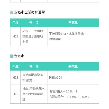
玉名市企業局水道課
年度
件 名
事業量
箱谷・三ツ川地
平板測量1ha・水準測量3km
H21
区簡易水道用地
用地測量
測量
合志市
年度
件 名
事業量
大池線配水管布
H23
開削φ150
設替設計
袖山1号線他配水
現地測量A＝0.03km2
H26
管布設替測量設
布設替設計 L=1600m φ250
計